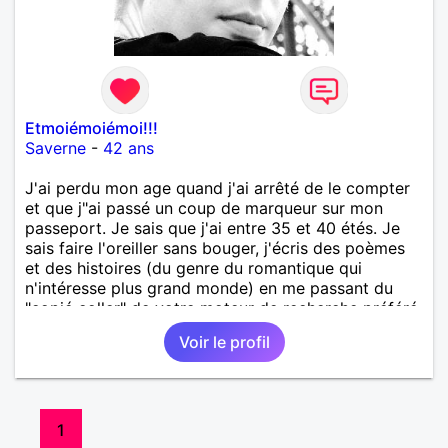
Etmoiémoiémoi!!!
Saverne
-
42 ans
J'ai perdu mon age quand j'ai arrêté de le compter
et que j"ai passé un coup de marqueur sur mon
passeport. Je sais que j'ai entre 35 et 40 étés. Je
sais faire l'oreiller sans bouger, j'écris des poèmes
et des histoires (du genre du romantique qui
n'intéresse plus grand monde) en me passant du
"copié coller" de votre moteur de recherche préféré,
je peux cuisiner tout en remettant la cuisine en
Voir le profil
mode "j'étais même pas là...". J'adore la littérature,
la photo, le verre à moitié... et la poule et l'œuf... Je
cherche une Peugeot 308 en pas trop mauvais état
d'où mon inscription sur le club des rencontres, je
vend aussi un bout de lune dont je suis propriétaire
1
quoique ça pue l'arnaque la fusée et le LEM n'ayant