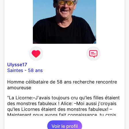
Ulysse17
Saintes
-
58 ans
Homme célibataire de 58 ans recherche rencontre
amoureuse
“La Licorne:–J'avais toujours cru qu'les filles étaient
des monstres fabuleux ! Alice: –Moi aussi j'croyais
qu'les Licornes étaient des monstres fabuleux! –
Maintenant nous avons fait connaissance, tu crois
en moi & je croirai en toi OK? –OK" Cela pour dire,
Voir le profil
comme Lewis Caroll, que je ne suis pas un