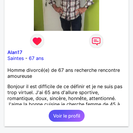
Alan17
Saintes
-
67 ans
Homme divorcé(e) de 67 ans recherche rencontre
amoureuse
Bonjour il est difficile de ce définir et je ne suis pas
trop virtuel. J'ai 65 ans d'allure sportive,
romantique, doux, sincère, honnête, attentionné.
J'aime la bonne cuisine je cherche femme de 45 à
60 ans, 1,55 m/1,68 m, brune ou blonde cheveux
Voir le profil
cours à mi-long, féminine, entretenue et surtout qui
a du dialogue