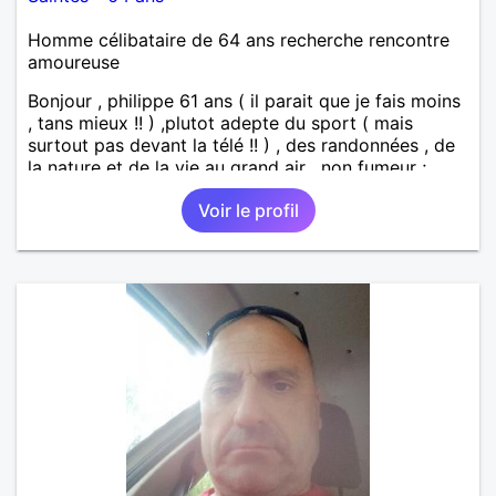
Homme célibataire de 64 ans recherche rencontre
amoureuse
Bonjour , philippe 61 ans ( il parait que je fais moins
, tans mieux !! ) ,plutot adepte du sport ( mais
surtout pas devant la télé !! ) , des randonnées , de
la nature et de la vie au grand air , non fumeur ;
Apres une carriere remplie dans l'armée de l'air , et
Voir le profil
pas mal d'autres activités par la suite je me suis mis
a mon compte il y a des années comme
magnétiseur pour les personnes et les animaux
;J'aimerai rencontre une femme qui comme moi
s'intéresse a tout ce qui touche a l'énergétique , et a
tout ce qui si rapporte , ayant envie de s'investir
dans une relation a long terme..