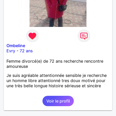
Ombeline
Evry
-
72 ans
Femme divorcé(e) de 72 ans recherche rencontre
amoureuse
Je suis agréable attentionnée sensible je recherche
un homme libre attentionné tres doux motivé pour
une très belle longue histoire sérieuse et sincère
Voir le profil