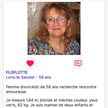
FLOFLOTTE
Lons-le-Saunier
-
58 ans
Femme divorcé(e) de 58 ans recherche rencontre
amoureuse
Je mesure 1.64 m, blonde et mèches couleur, yeux
verts, 62 kg. Je suis maman de deux enfants et