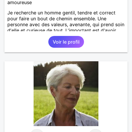
amoureuse
Je recherche un homme gentil, tendre et correct
pour faire un bout de chemin ensemble. Une
personne avec des valeurs, avenante, qui prend soin
d'elle et curieuse de tout. L'important est d'avoir
une complicité de tous les instants. Je suis prête de
Voir le profil
nouveau a faire confiance mais avec des limites. Au
plaisir de vous lire et essayez de répondre !