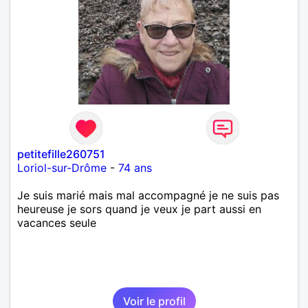
petitefille260751
Loriol-sur-Drôme
-
74 ans
Je suis marié mais mal accompagné je ne suis pas
heureuse je sors quand je veux je part aussi en
vacances seule
Voir le profil