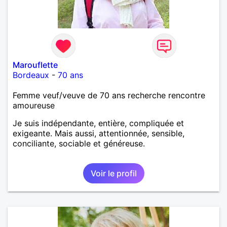
Marouflette
Bordeaux
-
70 ans
Femme veuf/veuve de 70 ans recherche rencontre
amoureuse
Je suis indépendante, entière, compliquée et
exigeante. Mais aussi, attentionnée, sensible,
conciliante, sociable et généreuse.
Voir le profil