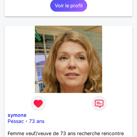
Voir le profil
symone
Pessac
-
73 ans
Femme veuf/veuve de 73 ans recherche rencontre