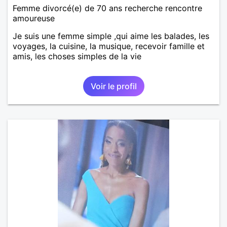
Femme divorcé(e) de 70 ans recherche rencontre
amoureuse
Je suis une femme simple ,qui aime les balades, les
voyages, la cuisine, la musique, recevoir famille et
amis, les choses simples de la vie
Voir le profil