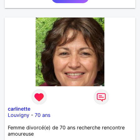
carlinette
Louvigny
-
70 ans
Femme divorcé(e) de 70 ans recherche rencontre
amoureuse