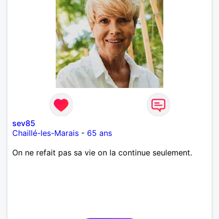
sev85
Chaillé-les-Marais
-
65 ans
On ne refait pas sa vie on la continue seulement.