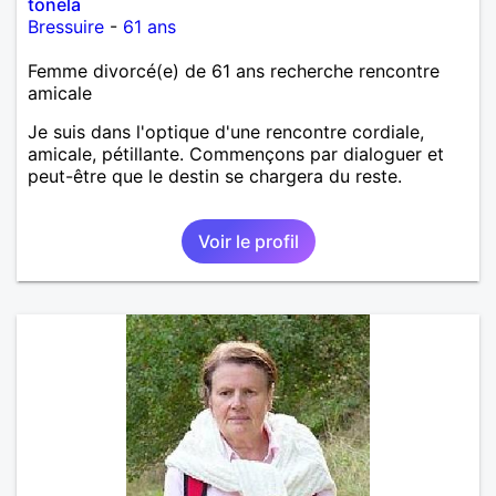
tonela
Bressuire
-
61 ans
Femme divorcé(e) de 61 ans recherche rencontre
amicale
Je suis dans l'optique d'une rencontre cordiale,
amicale, pétillante. Commençons par dialoguer et
peut-être que le destin se chargera du reste.
Voir le profil