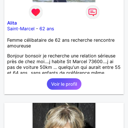
Alita
Saint-Marcel
-
62 ans
Femme célibataire de 62 ans recherche rencontre
amoureuse
Bonjour bonsoir je recherche une relation sérieuse
près de chez moi....j habite St Marcel 73600....j ai
pas de voiture 50km ... quelqu'un qui aurait entre 55
et 64 ans...sans enfants de préférence même
adultes et qui n aurait garder aucun contact avec
Voir le profil
une où plusieurs ex...si vous correspondez à ma
recherche ecrivez moi je vous répondrai...