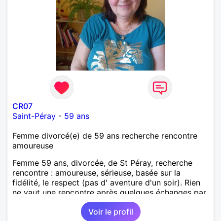
CR07
Saint-Péray
-
59 ans
Femme divorcé(e) de 59 ans recherche rencontre
amoureuse
Femme 59 ans, divorcée, de St Péray, recherche
rencontre : amoureuse, sérieuse, basée sur la
fidélité, le respect (pas d' aventure d'un soir). Rien
ne vaut une rencontre après quelques échanges par
messages pour savoir si il y a un feeling entre les
Voir le profil
deux et le désir de se revoir. Au plaisir de se