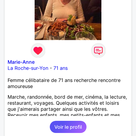
Marie-Anne
La Roche-sur-Yon
-
71 ans
Femme célibataire de 71 ans recherche rencontre
amoureuse
Marche, randonnée, bord de mer, cinéma, la lecture,
restaurant, voyages. Quelques activités et loisirs
que j'aimerais partager ainsi que les vôtres.
Recevoir mes enfants, mes petits-enfants et mes
amis. Bénévolat auprès des enfants à l’école, pour le
Voir le profil
cinéma indépendant... Se rencontrer, être à l’écoute,
échanger avec une personne de confiance, pour une