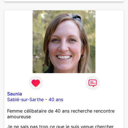
vie de partage, de tendresse. Les voyages et où
randonnées en France ou à l'étranger à deux en
dehors des sentiers battus me raviraient. Je
m'engage à répondre à votre message. Au plaisir de
vous lire.
Saunia
Sablé-sur-Sarthe
-
40 ans
Femme célibataire de 40 ans recherche rencontre
amoureuse
Je ne sais pas trop ce que je suis venue chercher