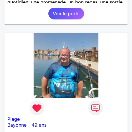
quotidien; une promenade, un bon repas, une sortie,
une discision agréable ou un moment de détente à
Voir le profil
deux. Je souhaite rencontrer une femme douce,
honnête et bienveillante, avec qui partager des
moments de complicité, de rire et de confiance. Je
crois qu'une belle relation commence souvent par
une belle amitié et qu'il n'est jamais trop tard pour
écrire une nouvelle histoire. Si vous aimez les
échanges sincères, les valeurs de respect et de
simplicité, nous pourrions faire connaissance autour
d'un café suivi d'une balade, sans précipitation et
laisser le temps faire le reste. Au plaisir de vous lire.
Plage
Bayonne
-
49 ans