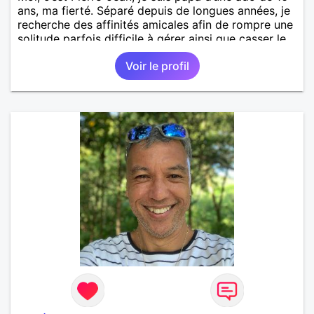
ans, ma fierté. Séparé depuis de longues années, je
recherche des affinités amicales afin de rompre une
solitude parfois difficile à gérer ainsi que casser le
vague à l’âme. L’amitié reste extrêmement
Voir le profil
importante à mes yeux mais peut se décliner en des
sentiments plus puissants. « Le temps fera son
œuvre » disait Arthur Schopenhauer, philosophe
allemand que j’adore. J’aime discuter sans pour
autant être trop locace. Je suis bourré de qualités
avec très peu de défauts. Je suis altruiste,
bienveillant, empathique, attentionné, honnête,
respectueux, doux de caractère et compréhensif : je
laisse « glisser » beaucoup de choses. Mais ne vous
m’éprenez pas Mesdames, si une personne que
j’aime me trahit une fois, il n’y aura pas de seconde
chance et je l’effacerai à « vitam eternam ».
Néanmoins, je suis un tout petit peu maniaque ainsi
qu’impatient. J’essaye de faire des efforts. Rien de
bien dramatique ! Du moins je le pense……Je suis un
homme facile à vivre. À vous si vous le souhaitez,
d’apprendre à me connaître davantage. J’en serai
ravi….A très bientôt je l’espère.