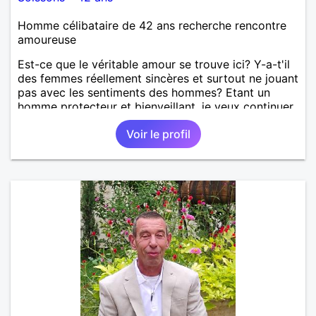
Homme célibataire de 42 ans recherche rencontre
amoureuse
Est-ce que le véritable amour se trouve ici? Y-a-t'il
des femmes réellement sincères et surtout ne jouant
pas avec les sentiments des hommes? Etant un
homme protecteur et bienveillant, je veux continuer
d'y croire et pouvoir enfin former la petite famille
Voir le profil
que je désir temps. Faux profil, profiteuse et autres
joyeuseté passer votre chemin, vous ne
m'intéressez pas du tout!