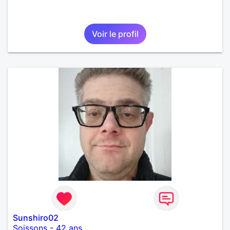
Voir le profil
Sunshiro02
Soissons
-
42 ans