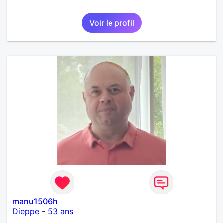
Voir le profil
manu1506h
Dieppe
-
53 ans