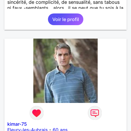
sincérité, de complicité, de sensualité, sans tabous
ni faux -semblants,.. alors , il se peut que tu sois à la
bonne adresse !!!
Voir le profil
kimar-75
Fleury-les-Aubrais
-
60 ans